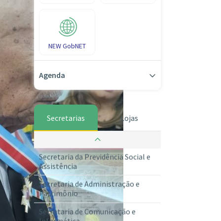
NEW GobNET
Agenda
Secretarias
Lojas
Secretaria da Guarda dos Selos
Secretaria da Previdência Social e
Assistência
Secretaria de Administração e
Patrimônio
Secretaria de Comunicação e
Informática