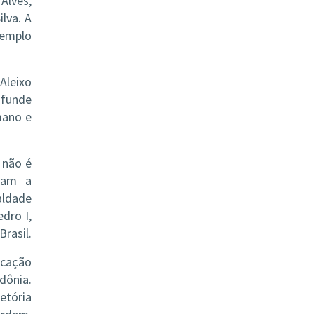
Alves,
lva. A
templo
Aleixo
nfunde
mano e
 não é
ram a
aldade
dro I,
rasil.
icação
dônia.
etória