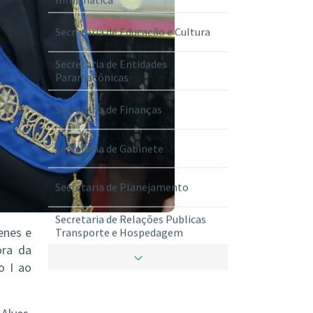
Secretaria de Educação e Cultura
Secretaria de Entidades
Paramaçônicas
Secretaria de Finanças
Secretaria de Gabinete
Secretaria de Planejamento
Secretaria de Relações Publicas
enes e
Transporte e Hospedagem
ora da
Secretaria de Ritualistica
o I ao