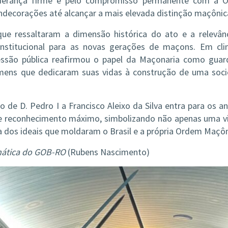
 liderança firme e pelo compromisso permanente com a 
decorações até alcançar a mais elevada distinção maçônic
que ressaltaram a dimensão histórica do ato e a relevân
nstitucional para as novas gerações de maçons. Em cl
sessão pública reafirmou o papel da Maçonaria como guar
omens que dedicaram suas vidas à construção de uma soc
e D. Pedro I a Francisco Aleixo da Silva entra para os an
 reconhecimento máximo, simbolizando não apenas uma v
a dos ideais que moldaram o Brasil e a própria Ordem Maçôn
mática do GOB-RO
(Rubens Nascimento)