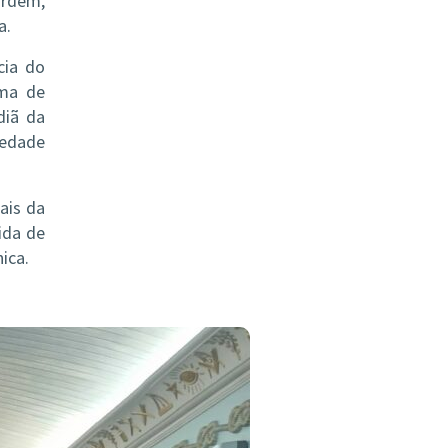
Ordem,
a.
cia do
ima de
diã da
iedade
ais da
ida de
ica.