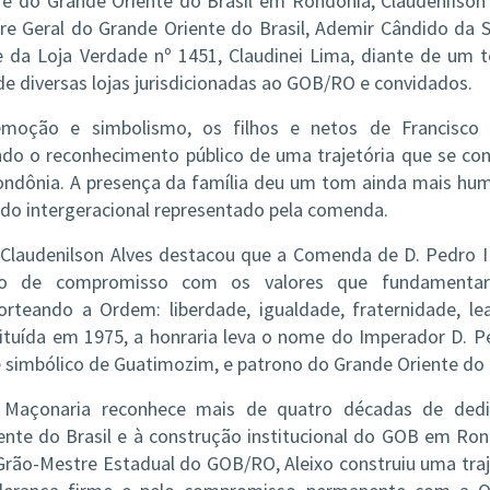
re do Grande Oriente do Brasil em Rondônia, ClaudeniIson 
e Geral do Grande Oriente do Brasil, Ademir Cândido da Si
re da Loja Verdade nº 1451, Claudinei Lima, diante de um 
e diversas lojas jurisdicionadas ao GOB/RO e convidados.
moção e simbolismo, os filhos e netos de Francisco 
o o reconhecimento público de uma trajetória que se co
ondônia. A presença da família deu um tom ainda mais hu
ado intergeracional representado pela comenda.
Claudenilson Alves destacou que a Comenda de D. Pedro I
o de compromisso com os valores que fundamenta
rteando a Ordem: liberdade, igualdade, fraternidade, le
stituída em 1975, a honraria leva o nome do Imperador D. Pe
 simbólico de Guatimozim, e patrono do Grande Oriente do B
 a Maçonaria reconhece mais de quatro décadas de ded
iente do Brasil e à construção institucional do GOB em Ron
Grão-Mestre Estadual do GOB/RO, Aleixo construiu uma traj