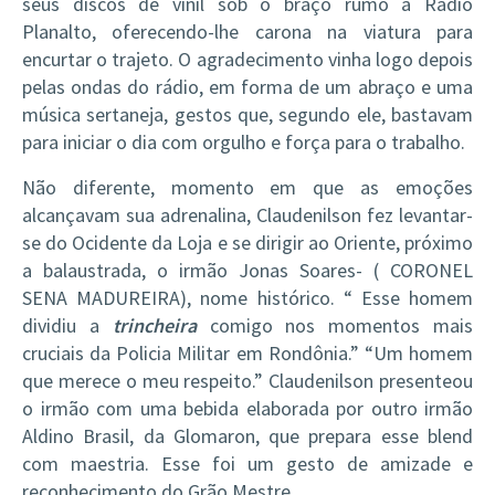
seus discos de vinil sob o braço rumo à Rádio
Planalto, oferecendo-lhe carona na viatura para
encurtar o trajeto. O agradecimento vinha logo depois
pelas ondas do rádio, em forma de um abraço e uma
música sertaneja, gestos que, segundo ele, bastavam
para iniciar o dia com orgulho e força para o trabalho.
Não diferente, momento em que as emoções
alcançavam sua adrenalina, Claudenilson fez levantar-
se do Ocidente da Loja e se dirigir ao Oriente, próximo
a balaustrada, o irmão Jonas Soares- ( CORONEL
SENA MADUREIRA), nome histórico. “ Esse homem
dividiu a
trincheira
comigo nos momentos mais
cruciais da Policia Militar em Rondônia.” “Um homem
que merece o meu respeito.” Claudenilson presenteou
o irmão com uma bebida elaborada por outro irmão
Aldino Brasil, da Glomaron, que prepara esse blend
com maestria. Esse foi um gesto de amizade e
reconhecimento do Grão Mestre.